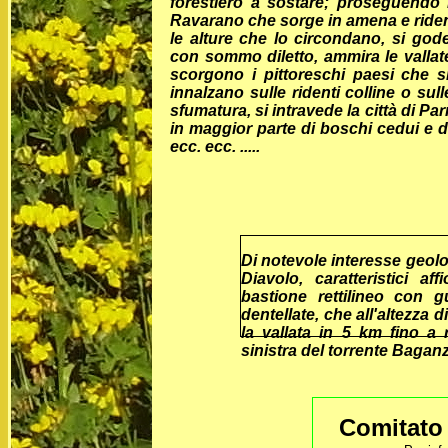
forestiero a sostare; proseguendo l
Ravarano che sorge in amena e riden
le alture che lo circondano, si go
con sommo diletto, ammira le vallat
scorgono i pittoreschi paesi che 
innalzano sulle ridenti colline o sull
sfumatura, si intravede la città di P
in maggior parte di boschi cedui e di
ecc. ecc. .....
Di notevole interesse geolo
Diavolo, caratteristici af
bastione rettilineo con gu
dentellate, che all'altezza 
la vallata in 5 km fino a
sinistra del torrente Bagan
Comitato