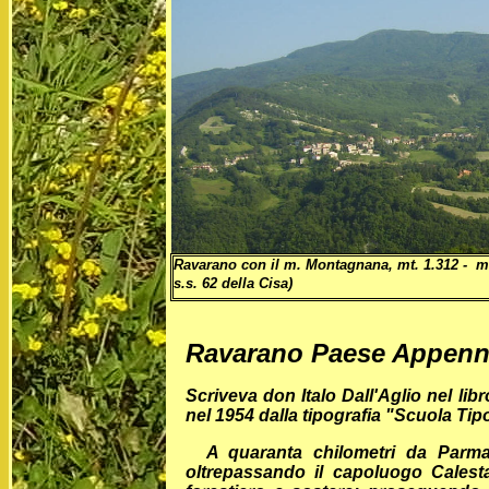
Ravarano con il m. Montagnana, mt. 1.312 - m. C
s.s. 62 della Cisa)
Ravarano Paese Appenn
Scriveva don Italo Dall'Aglio nel li
nel 1954 dalla tipografia "Scuola T
A quaranta chilometri da Parma,
oltrepassando il capoluogo Calestan