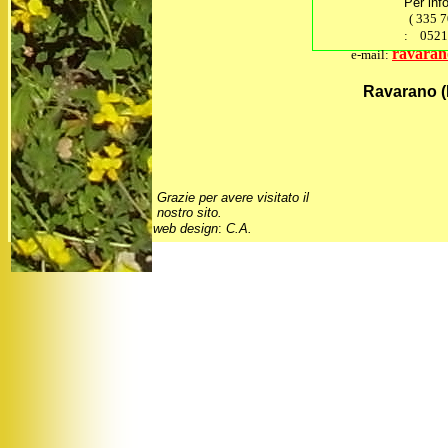
Per inf
(
335 
:
0521-
ravaran
e-mail:
Ravarano (P
Grazie per avere visitato il
nostro sito.
web design
:
C.A.